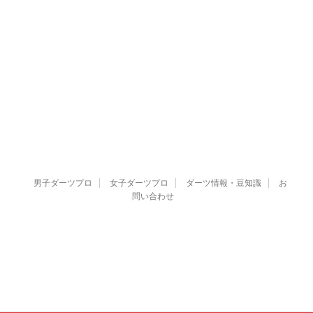
男子ダーツプロ
女子ダーツプロ
ダーツ情報・豆知識
お
問い合わせ
MkTのダーツブログ
MkTが実際に行った全国各地のダーツバー情報やプロダーツァーのプロフィ
ール情報を公開しています。
Copyright© MkTのダーツブログ , 2026 AllRights Reserved Powered by