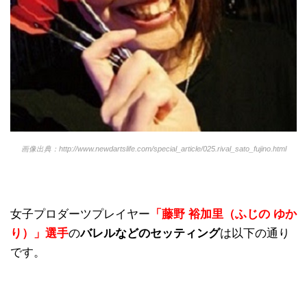
画像出典：http://www.newdartslife.com/special_article/025.rival_sato_fujino.html
女子プロダーツプレイヤー
「藤野 裕加里（ふじの ゆか
り）」選手
の
バレルなどのセッティング
は以下の通り
です。