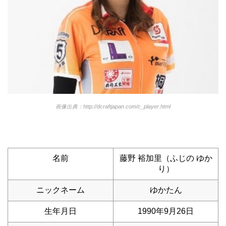
画像出典：http://dcraftjapan.com/c_player.html
名前
藤野 裕加里（ふじの ゆか
り）
ニックネーム
ゆかたん
生年月日
1990年9月26日