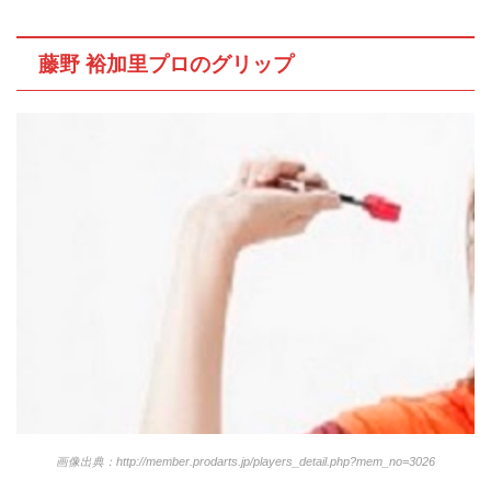
藤野 裕加里プロのグリップ
画像出典：http://member.prodarts.jp/players_detail.php?mem_no=3026