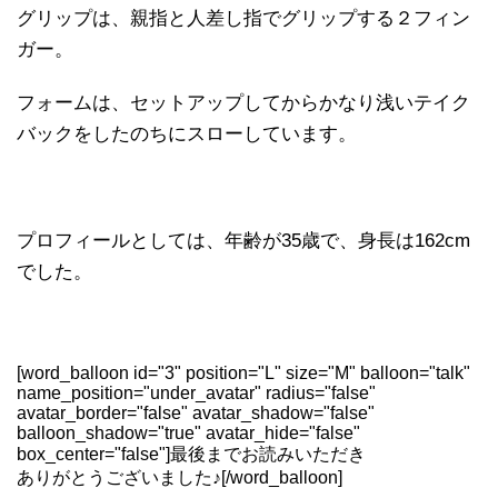
グリップは、親指と人差し指でグリップする２フィン
ガー。
フォームは、セットアップしてからかなり浅いテイク
バックをしたのちにスローしています。
プロフィールとしては、年齢が35歳で、身長は162cm
でした。
[word_balloon id="3" position="L" size="M" balloon="talk"
name_position="under_avatar" radius="false"
avatar_border="false" avatar_shadow="false"
balloon_shadow="true" avatar_hide="false"
box_center="false"]最後までお読みいただき
ありがとうございました♪[/word_balloon]