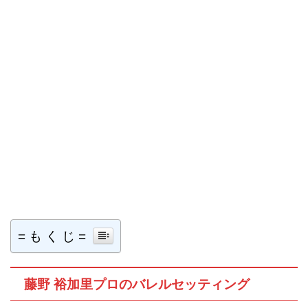
= も く じ =
藤野 裕加里プロのバレルセッティング