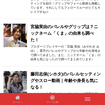
ティングを紹介！グリップやフォーム動画も掲載し
ています。それにしてもフォロースルーがとてもキ
レイですね☆
宮脇実由のバレルやグリップは？ニ
ックネーム「くま」の由来も調べ
た！
プロダーツプレイヤーの「宮脇 実由（みやわき み
ゆ）」選手のバレルやグリップから年齢や出身地ま
で調べてみました。また、ニックネーム「くま」の
由来も気になったので調べてまとめています♪
藤田志保(シホタ)のバレルセッティン
グやスロー動画｜年齢や身長も気に
なる！
シホタこと女子プロダーツプレイヤー「藤田志保
（ふじたしほ）」さんの使用バレルセッティングや
フォームがわかる動画。そして年齢や身長などのプ